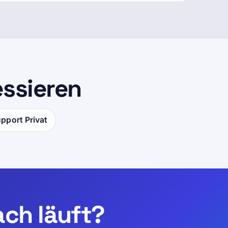
essieren
upport Privat
fach läuft?